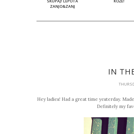
SKUPAJ! LEPOTA
KOŽE!
ZANJO&ZANJ
IN TH
THURSD
Hey ladies! Had a great time yesterday. Made 
Definitely my fa