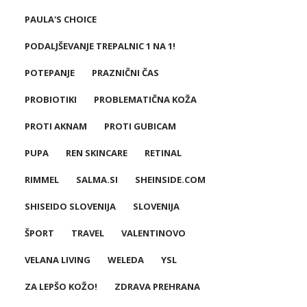
PAULA'S CHOICE
PODALJŠEVANJE TREPALNIC 1 NA 1!
POTEPANJE
PRAZNIČNI ČAS
PROBIOTIKI
PROBLEMATIČNA KOŽA
PROTI AKNAM
PROTI GUBICAM
PUPA
REN SKINCARE
RETINAL
RIMMEL
SALMA.SI
SHEINSIDE.COM
SHISEIDO SLOVENIJA
SLOVENIJA
ŠPORT
TRAVEL
VALENTINOVO
VELANA LIVING
WELEDA
YSL
ZA LEPŠO KOŽO!
ZDRAVA PREHRANA