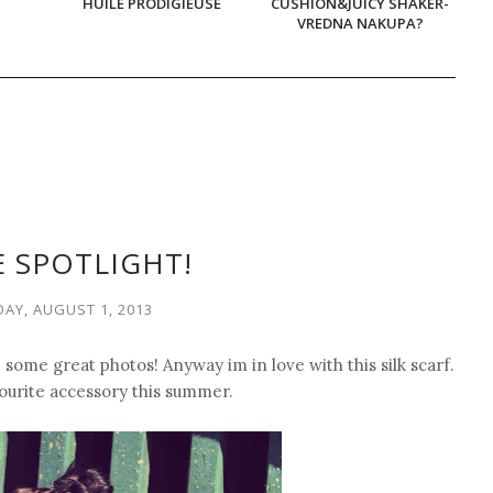
HUILE PRODIGIEUSE
CUSHION&JUICY SHAKER-
VREDNA NAKUPA?
E SPOTLIGHT!
AY, AUGUST 1, 2013
some great photos! Anyway im in love with this silk scarf.
vourite accessory this summer.