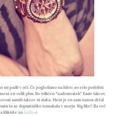
so mi padli v oči. Če pogledamo na hitro, so zelo podobni
 meni en velik plus. So odličen "nadomestek" Essie lakcov,
akovost samih lakcov ni slaba. Meni je en sam nanos držal
pustu in se dopustniško namakala v morju. Big like!! Za več
a kliknite na
Ličila.si