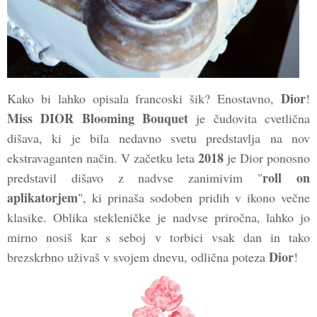
Dior
Kako bi lahko opisala francoski šik? Enostavno,
!
Miss DIOR Blooming Bouquet
je čudovita cvetlična
dišava, ki je bila nedavno svetu predstavlja na nov
2018
ekstravaganten način. V začetku leta
je Dior ponosno
roll on
predstavil dišavo z nadvse zanimivim "
aplikatorjem
", ki prinaša sodoben pridih v ikono večne
klasike. Oblika stekleničke je nadvse priročna, lahko jo
mirno nosiš kar s seboj v torbici vsak dan in tako
Dior
brezskrbno uživaš v svojem dnevu, odlična poteza
!