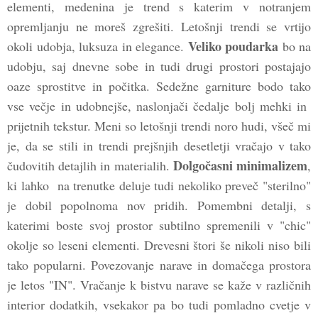
elementi, medenina je trend s katerim v notranjem
opremljanju ne moreš zgrešiti. Letošnji trendi se vrtijo
Veliko poudarka
okoli udobja, luksuza in elegance.
bo na
udobju, saj dnevne sobe in tudi drugi prostori postajajo
oaze sprostitve in počitka. Sedežne garniture bodo tako
vse večje in udobnejše, naslonjači čedalje bolj mehki in
prijetnih tekstur. Meni so letošnji trendi noro hudi, všeč mi
je, da se stili in trendi prejšnjih desetletji vračajo v tako
Dolgočasni minimalizem
čudovitih detajlih in materialih.
,
ki lahko na trenutke deluje tudi nekoliko preveč "sterilno"
je dobil popolnoma nov pridih. Pomembni detalji, s
katerimi boste svoj prostor subtilno spremenili v "chic"
okolje so leseni elementi. Drevesni štori še nikoli niso bili
tako popularni. Povezovanje narave in domačega prostora
je letos "IN". Vračanje k bistvu narave se kaže v različnih
interior dodatkih, vsekakor pa bo tudi pomladno cvetje v