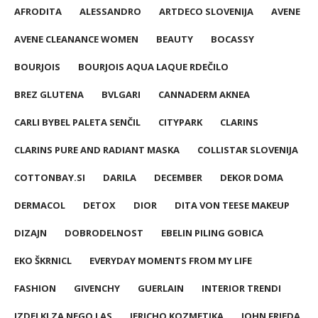
AFRODITA
ALESSANDRO
ARTDECO SLOVENIJA
AVENE
AVENE CLEANANCE WOMEN
BEAUTY
BOCASSY
BOURJOIS
BOURJOIS AQUA LAQUE RDEČILO
BREZ GLUTENA
BVLGARI
CANNADERM AKNEA
CARLI BYBEL PALETA SENČIL
CITYPARK
CLARINS
CLARINS PURE AND RADIANT MASKA
COLLISTAR SLOVENIJA
COTTONBAY.SI
DARILA
DECEMBER
DEKOR DOMA
DERMACOL
DETOX
DIOR
DITA VON TEESE MAKEUP
DIZAJN
DOBRODELNOST
EBELIN PILING GOBICA
EKO ŠKRNICL
EVERYDAY MOMENTS FROM MY LIFE
FASHION
GIVENCHY
GUERLAIN
INTERIOR TRENDI
IZDELKI ZA NEGO LAS
JERICHO KOZMETIKA
JOHN FRIEDA