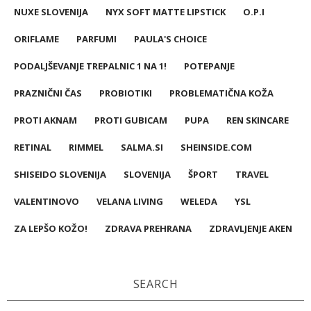
NUXE SLOVENIJA
NYX SOFT MATTE LIPSTICK
O.P.I
ORIFLAME
PARFUMI
PAULA'S CHOICE
PODALJŠEVANJE TREPALNIC 1 NA 1!
POTEPANJE
PRAZNIČNI ČAS
PROBIOTIKI
PROBLEMATIČNA KOŽA
PROTI AKNAM
PROTI GUBICAM
PUPA
REN SKINCARE
RETINAL
RIMMEL
SALMA.SI
SHEINSIDE.COM
SHISEIDO SLOVENIJA
SLOVENIJA
ŠPORT
TRAVEL
VALENTINOVO
VELANA LIVING
WELEDA
YSL
ZA LEPŠO KOŽO!
ZDRAVA PREHRANA
ZDRAVLJENJE AKEN
SEARCH