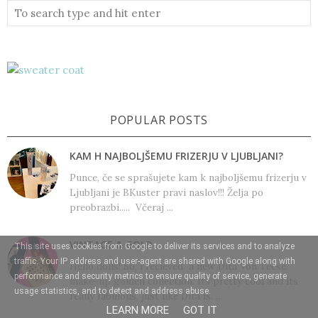
POPULAR POSTS
KAM H NAJBOLJŠEMU FRIZERJU V LJUBLJANI?
Punce, če se sprašujete kam k najboljšemu frizerju v
Ljubljani je BKuster pravi naslov!!! Želja po
preobrazbi..... Včeraj ...
VINTAGE & GOLD
This site uses cookies from Google to deliver its services and to analyze
traffic. Your IP address and user-agent are shared with Google along with
Hello dolls! So, i recieved a new Dita Von Teese
performance and security metrics to ensure quality of service, generate
make-up golden collection. Its pretty cool and its
usage statistics, and to detect and address abuse.
really fabulous, just like Dita is. ...
LEARN MORE
GOT IT