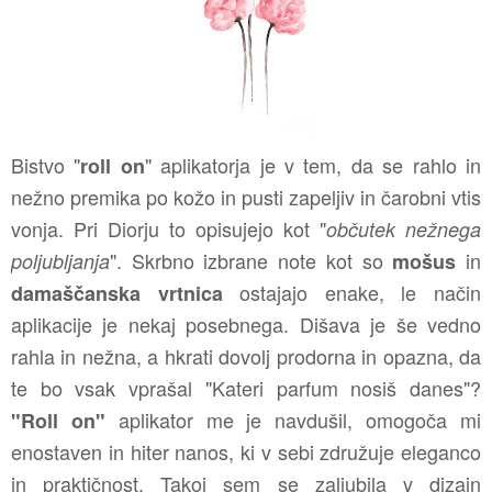
Bistvo "
" aplikatorja je v tem, da se rahlo in
roll on
nežno premika po kožo in pusti zapeljiv in čarobni vtis
vonja. Pri Diorju to opisujejo kot "
občutek nežnega
". Skrbno izbrane note kot so
in
poljubljanja
mošus
ostajajo enake, le način
damaščanska vrtnica
aplikacije je nekaj posebnega. Dišava je še vedno
rahla in nežna, a hkrati dovolj prodorna in opazna, da
te bo vsak vprašal "Kateri parfum nosiš danes"?
aplikator me je navdušil, omogoča mi
"Roll on"
enostaven in hiter nanos, ki v sebi združuje eleganco
in praktičnost. Takoj sem se zaljubila v dizajn