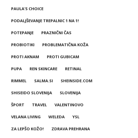
PAULA'S CHOICE
PODALJŠEVANJE TREPALNIC 1 NA 1!
POTEPANJE
PRAZNIČNI ČAS
PROBIOTIKI
PROBLEMATIČNA KOŽA
PROTI AKNAM
PROTI GUBICAM
PUPA
REN SKINCARE
RETINAL
RIMMEL
SALMA.SI
SHEINSIDE.COM
SHISEIDO SLOVENIJA
SLOVENIJA
ŠPORT
TRAVEL
VALENTINOVO
VELANA LIVING
WELEDA
YSL
ZA LEPŠO KOŽO!
ZDRAVA PREHRANA