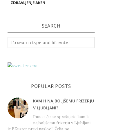
ZDRAVLJENJE AKEN
SEARCH
POPULAR POSTS
KAM H NAJBOLJŠEMU FRIZERJU
V LJUBLJANI?
Punce, če se sprašujete kam k
najboljšemu frizerju v Ljubljani
je BKuster pravi naslov!!! Želja po