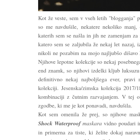
Kot že veste, sem v vseh letih "blogganja" 
so me navdušile, nekatere nekoliko manj, 
katerih sem se našla in jih ne zamenjam za 
katero sem se zaljubila že nekaj let nazaj, 
nikoli ne pozabim na mojo najljubšo dišavo 
Njihove lepotne kolekcije so nekaj posebnega
end znamk, so njihovi izdelki kljub luksuzu
definitivno nekaj najboljšega ever, pravi
kolekciji. Jesenska/zimska kolekcija 2017/
kombinaciji z čutnim razvajanjem. V tej o
zgodbe, ki me je kot ponavadi, navdušila.
Kot sem omenila že prej, so njihove mask
Shock Waterproof
maskara
vidno poudari i
in primerna za tiste, ki želite dokaj nara