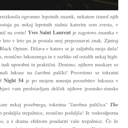
preizkusila ogromno lepotnih znamk, nekatere izmed njih
ostaja pa nekaj lepotnih stalnic katerim sem zvesta, v
Yves Saint Laurent
nič na svetu!
je zagotovo znamka v
iz leto v leto pa je postala moj prepoznavni znak. Zjutraj
Black Opium. Dišava v katero se je zaljubila moja duša!
, resnično luksuznega in z razliko od ostalih nekaj high-
 tudi uporabni in praktični. Denimo, njihove maskare so
 mali luksuz na čarobni palčki! Posvetimo se tokratni
Night 54
18
je po mojem mnenju poosebitev luksuza v
bjavi vam predstavljam delček njihove jesensko-zimske
are nekaj posebnega, tokratna "čarobna paličica"
The
n podaljša trepalnice, resnično podaljša! Je vodoodporna
vno, a z drama efektom poudariti vaše trepalnice. Če že