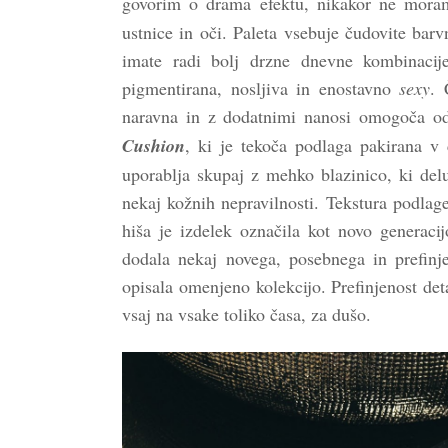
govorim o drama efektu, nikakor ne moram
ustnice in oči. Paleta vsebuje čudovite bar
imate radi bolj drzne dnevne kombinacije
pigmentirana, nosljiva in enostavno
sexy
. 
naravna in z dodatnimi nanosi omogoča od
Cushion
, ki je tekoča podlaga pakirana v 
uporablja skupaj z mehko blazinico, ki deluj
nekaj kožnih nepravilnosti. Tekstura podlag
hiša je izdelek označila kot novo generaci
dodala nekaj novega, posebnega in prefinje
opisala omenjeno kolekcijo. Prefinjenost deta
vsaj na vsake toliko časa, za dušo.