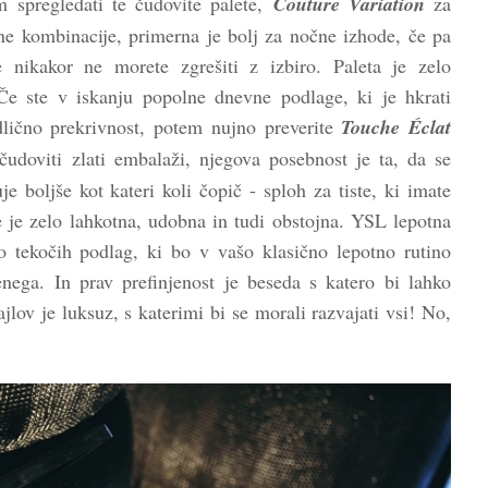
 spregledati te čudovite palete,
Couture Variation
za
vne kombinacije, primerna je bolj za nočne izhode, če pa
 nikakor ne morete zgrešiti z izbiro. Paleta je zelo
Če ste v iskanju popolne dnevne podlage, ki je hkrati
lično prekrivnost, potem nujno preverite
Touche Éclat
čudoviti zlati embalaži, njegova posebnost je ta, da se
e boljše kot kateri koli čopič - sploh za tiste, ki imate
e je zelo lahkotna, udobna in tudi obstojna. YSL lepotna
jo tekočih podlag, ki bo v vašo klasično lepotno rutino
nega. In prav prefinjenost je beseda s katero bi lahko
jlov je luksuz, s katerimi bi se morali razvajati vsi! No,