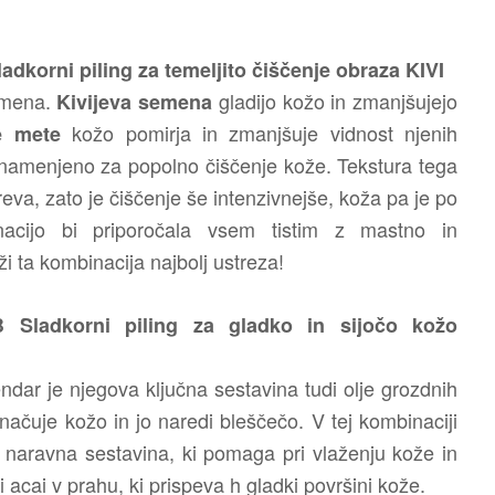
ni piling za temeljito čiščenje obraza KIVI
semena.
gladijo kožo in zmanjšujejo
K
ivijeva semena
kožo pomirja in zmanjšuje vidnost njenih
ve mete
namenjeno za popolno čiščenje kože. Tekstura tega
reva, zato je čiščenje še intenzivnejše, koža pa je po
acijo bi priporočala vsem tistim z mastno in
i ta kombinacija najbolj ustreza!
UB
Sladkorni piling za gladko in sijočo kožo
vendar je njegova ključna sestavina tudi olje grozdnih
ačuje kožo in jo naredi bleščečo. V tej kombinaciji
 naravna sestavina, ki pomaga pri vlaženju kože in
di acai v prahu, ki prispeva h gladki površini kože.