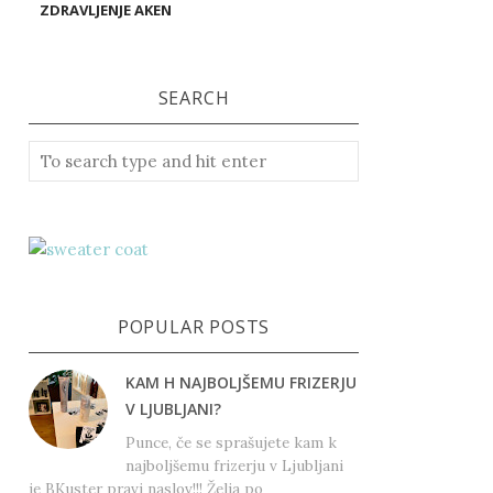
ZDRAVLJENJE AKEN
SEARCH
POPULAR POSTS
KAM H NAJBOLJŠEMU FRIZERJU
V LJUBLJANI?
Punce, če se sprašujete kam k
najboljšemu frizerju v Ljubljani
je BKuster pravi naslov!!! Želja po