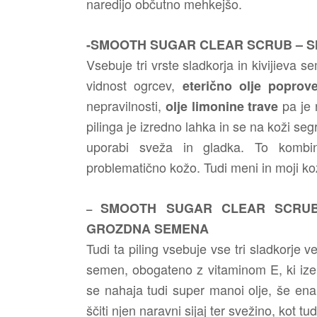
naredijo občutno mehkejšo.
-
SMOOTH SUGAR CLEAR SCRUB – Sladkor
Vsebuje tri vrste sladkorja in kivijieva 
vidnost ogrcev,
eterično olje popro
nepravilnosti,
pa je 
olje limonine trave
pilinga je izredno lahka in se na koži seg
uporabi sveža in gladka. To kombin
problematično kožo. Tudi meni in moji kož
SMOOTH SUGAR CLEAR SCR
–
GROZDNA SEMENA
Tudi ta piling vsebuje vse tri sladkorje 
semen, obogateno z vitaminom E, ki izen
se nahaja tudi super manoi olje, še ena
ščiti njen naravni sijaj ter svežino, kot tu