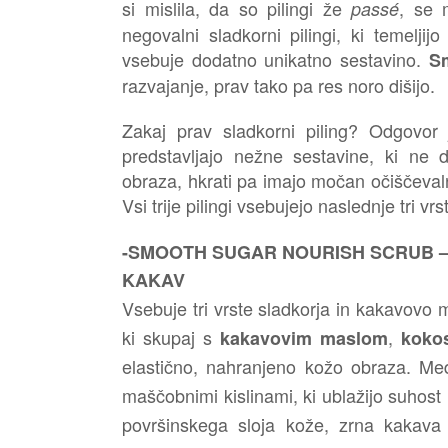
si mislila, da so pilingi že
, se
passé
negovalni sladkorni pilingi, ki temeljij
vsebuje dodatno unikatno sestavino.
S
razvajanje, prav tako pa res noro dišijo.
Zakaj prav sladkorni piling? Odgovor je
predstavljajo nežne sestavine, ki ne d
obraza, hkrati pa imajo močan očiščevaln
Vsi trije pilingi vsebujejo naslednje tri vr
-SMOOTH SUGAR NOURISH SCRUB – Sla
KAKAV
Vsebuje tri vrste sladkorja in kakavovo 
ki skupaj s
,
kakavovim maslom
koko
elastično, nahranjeno kožo obraza. Me
maščobnimi kislinami, ki ublažijo suhost 
površinskega sloja kože, zrna kakava 