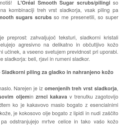
 motiš!
so
L'Oréal Smooth Sugar scrubs/pilingi
o na kombinaciji treh vrst sladkorja, vsak piling pa
so me presenetili, so super
mooth sugars scrubs
 preprost: zahvaljujoč teksturi, sladkorni kristali
elujejo agresivno na delikatno in občutljivo kožo
i učinek, a vseeno svetujem previdnost pri uporabi.
ste sladkorja: beli, rjavi in rumeni sladkor.
dkorni piling za gladko in nahranjeno kožo
maslo.
Narejen je iz
,
omenjenih treh vrst sladkorja
in
v trenutku zagotovijo
sovim oljem
zrnci kakava
dtem ko je kakavovo maslo bogato z esencialnimi
kože, je kokosovo olje bogato z lipidi in nudi zaščito
pa odstranjujejo mrtve celice in tako vašo kožo