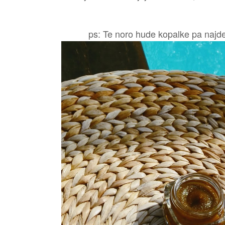
ps: Te noro hude kopalke pa najde