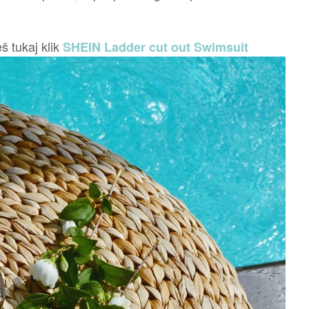
š tukaj klik
SHEIN Ladder cut out Swimsuit