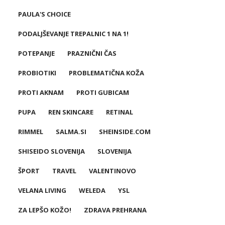
PAULA'S CHOICE
PODALJŠEVANJE TREPALNIC 1 NA 1!
POTEPANJE
PRAZNIČNI ČAS
PROBIOTIKI
PROBLEMATIČNA KOŽA
PROTI AKNAM
PROTI GUBICAM
PUPA
REN SKINCARE
RETINAL
RIMMEL
SALMA.SI
SHEINSIDE.COM
SHISEIDO SLOVENIJA
SLOVENIJA
ŠPORT
TRAVEL
VALENTINOVO
VELANA LIVING
WELEDA
YSL
ZA LEPŠO KOŽO!
ZDRAVA PREHRANA