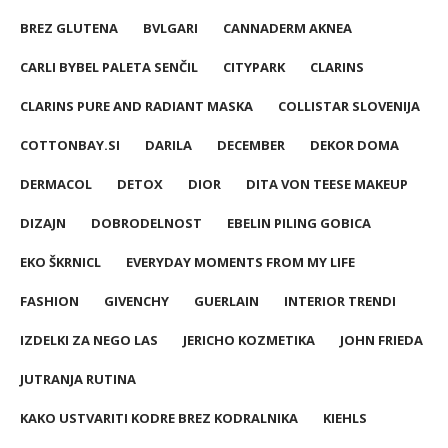
BREZ GLUTENA
BVLGARI
CANNADERM AKNEA
CARLI BYBEL PALETA SENČIL
CITYPARK
CLARINS
CLARINS PURE AND RADIANT MASKA
COLLISTAR SLOVENIJA
COTTONBAY.SI
DARILA
DECEMBER
DEKOR DOMA
DERMACOL
DETOX
DIOR
DITA VON TEESE MAKEUP
DIZAJN
DOBRODELNOST
EBELIN PILING GOBICA
EKO ŠKRNICL
EVERYDAY MOMENTS FROM MY LIFE
FASHION
GIVENCHY
GUERLAIN
INTERIOR TRENDI
IZDELKI ZA NEGO LAS
JERICHO KOZMETIKA
JOHN FRIEDA
JUTRANJA RUTINA
KAKO USTVARITI KODRE BREZ KODRALNIKA
KIEHLS