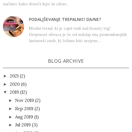
načinov kako doseči lepe in zdrav...
PODALJŠEVANJE TREPALNIC! DA/NE?
Modni trend, ki je zajel tudi naš beauty trg!
Urejenost obraza je že od nekdaj ena pomembnejših
lastnosti oseb, ki želimo biti urejene...
BLOG ARCHIVE
2021
(2)
►
2020
(6)
►
2019
(12)
▼
Nov 2019
(2)
►
Sep 2019
(2)
►
Aug 2019
(1)
►
Jul 2019
(3)
►