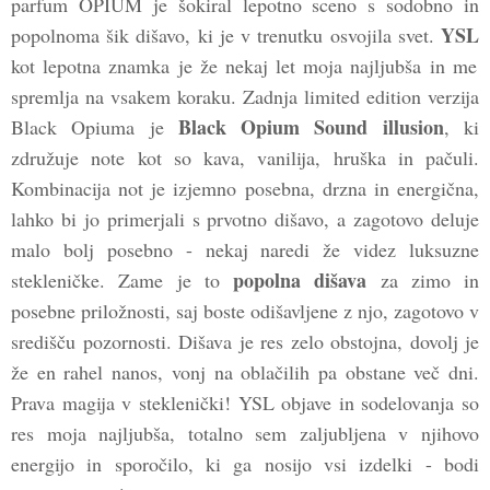
parfum OPIUM je šokiral lepotno sceno s sodobno in
YSL
popolnoma šik dišavo, ki je v trenutku osvojila svet.
kot lepotna znamka je že nekaj let moja najljubša in me
spremlja na vsakem koraku. Zadnja limited edition verzija
Black Opium Sound illusion
Black Opiuma je
, ki
združuje note kot so kava, vanilija, hruška in pačuli.
Kombinacija not je izjemno posebna, drzna in energična,
lahko bi jo primerjali s prvotno dišavo, a zagotovo deluje
malo bolj posebno - nekaj naredi že videz luksuzne
popolna dišava
stekleničke. Zame je to
za zimo in
posebne priložnosti, saj boste odišavljene z njo, zagotovo v
središču pozornosti. Dišava je res zelo obstojna, dovolj je
že en rahel nanos, vonj na oblačilih pa obstane več dni.
Prava magija v steklenički! YSL objave in sodelovanja so
res moja najljubša, totalno sem zaljubljena v njihovo
energijo in sporočilo, ki ga nosijo vsi izdelki - bodi