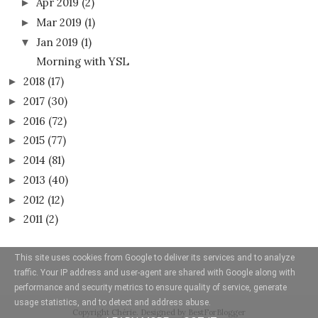
Apr 2019
(2)
►
Mar 2019
(1)
►
Jan 2019
(1)
▼
Morning with YSL
2018
(17)
►
2017
(30)
►
2016
(72)
►
2015
(77)
►
2014
(81)
►
2013
(40)
►
2012
(12)
►
2011
(2)
►
This site uses cookies from Google to deliver its services and to analyze
traffic. Your IP address and user-agent are shared with Google along with
performance and security metrics to ensure quality of service, generate
usage statistics, and to detect and address abuse.
Copyright
Chérie
. Designed by
BestForBlogger