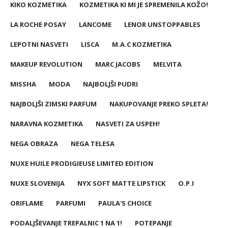
KIKO KOZMETIKA
KOZMETIKA KI MI JE SPREMENILA KOŽO!
LA ROCHE POSAY
LANCOME
LENOR UNSTOPPABLES
LEPOTNI NASVETI
LISCA
M.A.C KOZMETIKA
MAKEUP REVOLUTION
MARC JACOBS
MELVITA
MISSHA
MODA
NAJBOLJŠI PUDRI
NAJBOLJŠI ZIMSKI PARFUM
NAKUPOVANJE PREKO SPLETA!
NARAVNA KOZMETIKA
NASVETI ZA USPEH!
NEGA OBRAZA
NEGA TELESA
NUXE HUILE PRODIGIEUSE LIMITED EDITION
NUXE SLOVENIJA
NYX SOFT MATTE LIPSTICK
O.P.I
ORIFLAME
PARFUMI
PAULA'S CHOICE
PODALJŠEVANJE TREPALNIC 1 NA 1!
POTEPANJE