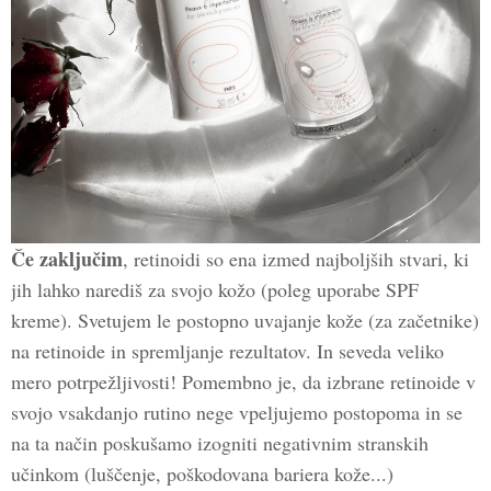
Če zaključim
, retinoidi so ena izmed najboljših stvari, ki
jih lahko narediš za svojo kožo (poleg uporabe SPF
kreme). Svetujem le postopno uvajanje kože (za začetnike)
na retinoide in spremljanje rezultatov. In seveda veliko
mero potrpežljivosti! Pomembno je, da izbrane retinoide v
svojo vsakdanjo rutino nege vpeljujemo postopoma in se
na ta način poskušamo izogniti negativnim stranskih
učinkom (luščenje, poškodovana bariera kože...)