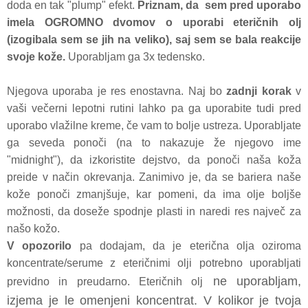
doda en tak "plump" efekt.
P
riznam, da sem pred uporabo
imela OGROMNO dvomov o uporabi eteričnih olj
(izogibala sem se jih na veliko), saj sem se bala reakcije
svoje kože.
Uporabljam ga 3x tedensko.
Njegova uporaba je res enostavna. Naj bo
zadnji korak
v
vaši večerni lepotni rutini lahko pa ga uporabite tudi pred
uporabo vlažilne kreme, če vam to bolje ustreza. Uporabljate
ga seveda ponoči (na to nakazuje že njegovo ime
"midnight"), da izkoristite dejstvo, da ponoči naša koža
preide v način okrevanja. Zanimivo je, da se bariera naše
kože ponoči zmanjšuje, kar pomeni, da ima olje boljše
možnosti, da doseže spodnje plasti in naredi res največ za
našo kožo.
V opozorilo
pa dodajam, da je eterična olja oziroma
koncentrate/serume z eteričnimi olji potrebno uporabljati
ne uporabljam,
previdno in preudarno. Eteričnih olj
izjema je le omenjeni koncentrat. V kolikor je tvoja