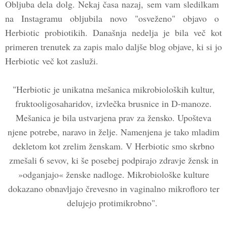
Obljuba dela dolg. Nekaj časa nazaj, sem vam sledilkam
na Instagramu obljubila novo "osveženo" objavo o
Herbiotic probiotikih. Današnja nedelja je bila več kot
primeren trenutek za zapis malo daljše blog objave, ki si jo
Herbiotic več kot zasluži.
"Herbiotic je unikatna mešanica mikrobioloških kultur,
fruktooligosaharidov, izvlečka brusnice in D-manoze.
Mešanica je bila ustvarjena prav za žensko. Upošteva
njene potrebe, naravo in želje. Namenjena je tako mladim
dekletom kot zrelim ženskam. V Herbiotic smo skrbno
zmešali 6 sevov, ki še posebej podpirajo zdravje žensk in
»odganjajo« ženske nadloge. Mikrobiološke kulture
dokazano obnavljajo črevesno in vaginalno mikrofloro ter
delujejo protimikrobno".