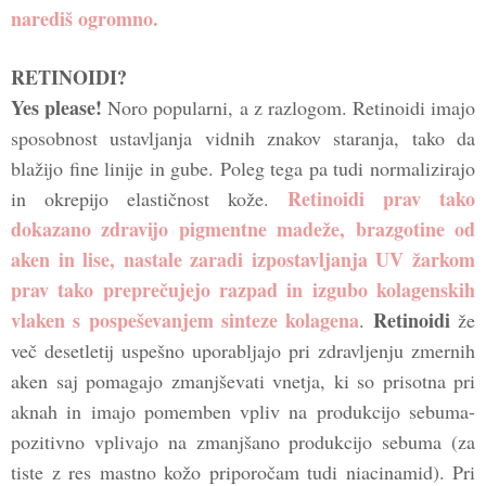
narediš ogromno.
RETINOIDI?
Yes please!
Noro popularni, a z razlogom. Retinoidi imajo
sposobnost ustavljanja vidnih znakov staranja, tako da
blažijo fine linije in gube. Poleg tega pa tudi normalizirajo
Retinoidi prav tako
in okrepijo elastičnost kože.
dokazano zdravijo pigmentne madeže, brazgotine od
aken in lise, nastale zaradi izpostavljanja UV žarkom
prav tako preprečujejo razpad in izgubo kolagenskih
vlaken s pospeševanjem sinteze kolagena
Retinoidi
.
že
več desetletij uspešno uporabljajo pri zdravljenju zmernih
aken saj pomagajo zmanjševati vnetja, ki so prisotna pri
aknah in imajo pomemben vpliv na produkcijo sebuma-
pozitivno vplivajo na zmanjšano produkcijo sebuma (za
tiste z res mastno kožo priporočam tudi niacinamid). Pri