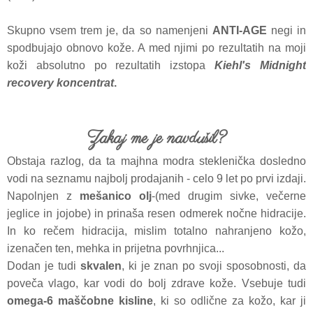
Skupno vsem trem je, da so namenjeni
ANTI-AGE
negi in
spodbujajo obnovo kože. A med njimi po rezultatih na moji
koži absolutno po rezultatih izstopa
Kiehl's Midnight
recovery koncentrat
.
Zakaj me je navdušil?
Obstaja razlog, da ta majhna modra steklenička dosledno
vodi na seznamu najbolj prodajanih - celo 9 let po prvi izdaji.
Napolnjen z
mešanico olj
-(med drugim sivke, večerne
jeglice in jojobe) in prinaša resen odmerek nočne hidracije.
In ko rečem hidracija, mislim totalno nahranjeno kožo,
izenačen ten, mehka in prijetna povrhnjica...
Dodan je tudi
skvalen
, ki je znan po svoji sposobnosti, da
poveča vlago, kar vodi do bolj zdrave kože. Vsebuje tudi
omega-6 maščobne kisline
, ki so odlične za kožo, kar ji