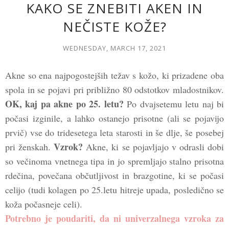
KAKO SE ZNEBITI AKEN IN
NEČISTE KOŽE?
WEDNESDAY, MARCH 17, 2021
Akne so ena najpogostejših težav s kožo, ki prizadene oba
spola in se pojavi pri približno 80 odstotkov mladostnikov.
OK, kaj pa akne po 25. letu?
Po dvajsetemu letu naj bi
počasi izginile, a lahko ostanejo prisotne (ali se pojavijo
prvič) vse do tridesetega leta starosti in še dlje, še posebej
Vzrok?
pri ženskah.
Akne, ki se pojavljajo v odrasli dobi
so večinoma vnetnega tipa in jo spremljajo stalno prisotna
rdečina, povečana občutljivost in brazgotine, ki se počasi
celijo (tudi kolagen po 25.letu hitreje upada, posledično se
koža počasneje celi).
Potrebno je poudariti, da ni univerzalnega vzroka za