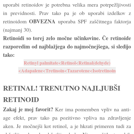
uporabi retinoidov je potrebna velika mera potrpežljivosti
in previdnosti. Prav tako pa je ob uporabi izdelkov z
OBVEZNA
retinoidom
uporaba SPF zaščitnega faktorja
(najmanj 30).
Retinoidi so torej zelo močne učinkovine. Če retinoide
razporedim od najblažjega do najmočnejšega, si sledijo
tako:
Retinyl palmitate<Retinol<Retinal(dehyde)
<Adapalene<Tretinoin<Tazarotene<Isotretinoin
RETINAL! TRENUTNO NAJLJUBŠI
RETINOID
Zakaj je moj favorit?
Ker ima pomemben vpliv na anti-
age efekt, prav tako pa pozitivno vpliva na zdravljenje
aken. Je močnejši kot retinol, a je hkrati primeren tudi za