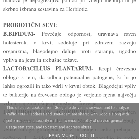
skrbno izbrana sestavina za Herbiotic.
PROBIOTIČNI SEVI
:
B.BIFIDUM-
Povečuje odpornost, uravnava raven
holesterola v krvi, sodeluje pri zdravem razvoju
organizma, blagodejno deluje proti staranju, ugodno
vpliva na jetra in trebušne težave.
LACTOBACILLUS PLANTARUM-
Krepi črevesno
oblogo s tem, da odbija potencialne patogene, ki bi jo
lahko ogrozili in tako vdrli v krvni obtok. Blagodejni vpliv
te bakterije na črevesno oblogo je verjetno njena največja
vrlina, saj zmanjšuje prepustnost črevesja.
This site uses cookies from Google to deliver its services and to analyze
LACTOBACILLUS ACIDOPHILUS-
Je pomemben
traffic. Your IP address and user-agent are shared with Google along with
člen v normalni vaginalni flori. Sluznica nožnice vsebuje
performance and security metrics to ensure quality of service, generate
usage statistics, and to detect and address abuse.
velike zaloge glikogena, ki z luščenjem celic prehaja v
LEARN MORE
GOT IT
nožnico. L. Acidophilus pa glikogen razgradijo in preko