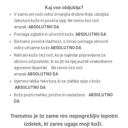
Kaj vse obljublja?
V samo eni noči vidno zmanjša drobne linije, izboljša
teksturo kože in poveča sijaj Ne ravno čez noč
ampak
ABSOLUTNO DA
Pomaga zgladiti in učvrstiti kožo
ABSOLUTNO DA
Bistveno poveča vlažnost, s čimer pomaga obnoviti
videz utrujene kože
ABSOLUTNO DA
Nahrani kožo čez noč, ko je najbolje pripravljena za
obnovo od posledic, ki so jih na njej pustili vsakodnevni
agresivni dejavniki Ne ravno čez noč
ampak
ABSOLUTNO DA
Izjemno lahka tekstura, ki se zlahka vpije v kožo
ABSOLUTNO DA
Kožo pusti mehko, prožno in navlaženo
ABSOLUTNO
DA
Trenutno je to zame res nepogrešljiv lepotni
izdelek, ki zares ugaja moji koži.