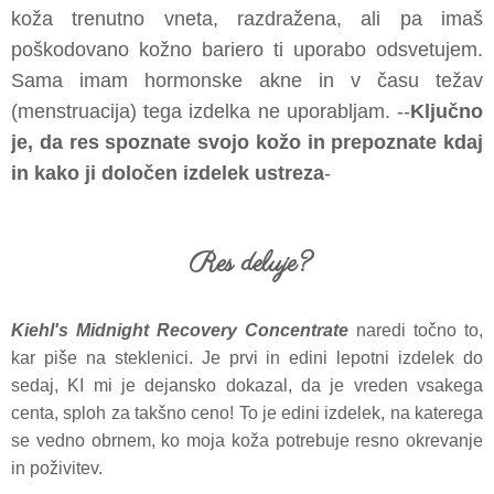
koža trenutno vneta, razdražena, ali pa imaš
poškodovano kožno bariero ti uporabo odsvetujem.
Sama imam hormonske akne in v času težav
(menstruacija) tega izdelka ne uporabljam. --
Ključno
je, da res spoznate svojo kožo in prepoznate kdaj
in kako ji določen izdelek ustreza
-
Res deluje?
Kiehl's Midnight Recovery Concentrate
naredi točno to,
kar piše na steklenici. Je prvi in edini lepotni izdelek do
sedaj, KI mi je dejansko dokazal, da je vreden vsakega
centa, sploh za takšno ceno! To je edini izdelek, na katerega
se vedno obrnem, ko moja koža potrebuje resno okrevanje
in poživitev.