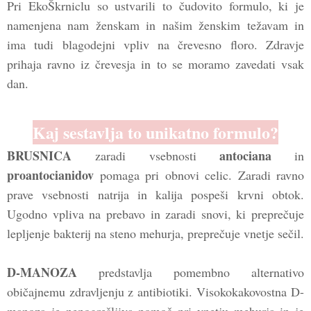
Pri EkoŠkrniclu so ustvarili to čudovito formulo, ki je
namenjena nam ženskam in našim ženskim težavam in
ima tudi blagodejni vpliv na črevesno floro. Zdravje
prihaja ravno iz črevesja in to se moramo zavedati vsak
dan.
Kaj sestavlja to unikatno formulo?
BRUSNICA
antociana
zaradi vsebnosti
in
proantocianidov
pomaga pri obnovi celic. Zaradi ravno
prave vsebnosti natrija in kalija pospeši krvni obtok.
Ugodno vpliva na prebavo in zaradi snovi, ki preprečuje
lepljenje bakterij na steno mehurja, preprečuje vnetje sečil.
D-MANOZA
predstavlja pomembno alternativo
običajnemu zdravljenju z antibiotiki. Visokokakovostna D-
manoza je nepogrešljiva pomoč pri vnetju mehurja in je