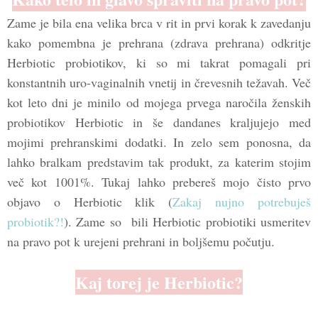
Zame je bila ena velika brca v rit in prvi korak k zavedanju
kako pomembna je prehrana (zdrava prehrana) odkritje
Herbiotic probiotikov, ki so mi takrat pomagali pri
konstantnih uro-vaginalnih vnetij in črevesnih težavah. Več
kot leto dni je minilo od mojega prvega naročila ženskih
probiotikov Herbiotic in še dandanes kraljujejo med
mojimi prehranskimi dodatki. In zelo sem ponosna, da
lahko bralkam predstavim tak produkt, za katerim stojim
več kot 1001%. Tukaj lahko prebereš mojo čisto prvo
objavo o Herbiotic klik (
Zakaj nujno potrebuješ
probiotik?!
). Zame so bili Herbiotic probiotiki usmeritev
na pravo pot k urejeni prehrani in boljšemu počutju.
Kaj torej je Herbiotic?