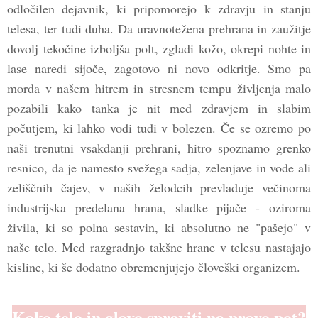
odločilen dejavnik, ki pripomorejo k zdravju in stanju
telesa, ter tudi duha. Da uravnotežena prehrana in zaužitje
dovolj tekočine izboljša polt, zgladi kožo, okrepi nohte in
lase naredi sijoče, zagotovo ni novo odkritje. Smo pa
morda v našem hitrem in stresnem tempu življenja malo
pozabili kako tanka je nit med zdravjem in slabim
počutjem, ki lahko vodi tudi v bolezen. Če se ozremo po
naši trenutni vsakdanji prehrani, hitro spoznamo grenko
resnico, da je namesto svežega sadja, zelenjave in vode ali
zeliščnih čajev, v naših želodcih prevladuje večinoma
industrijska predelana hrana, sladke pijače - oziroma
živila, ki so polna sestavin, ki absolutno ne "pašejo" v
naše telo. Med razgradnjo takšne hrane v telesu nastajajo
kisline, ki še dodatno obremenjujejo človeški organizem.
Kako telo in glavo spraviti na pravo pot?