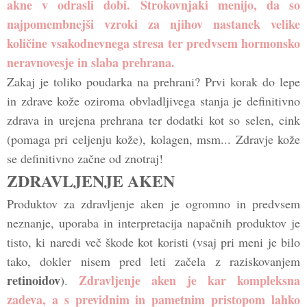
akne v odrasli dobi. Strokovnjaki menijo, da so
najpomembnejši vzroki za njihov nastanek velike
količine vsakodnevnega stresa ter predvsem hormonsko
neravnovesje in slaba prehrana.
Zakaj je toliko poudarka na prehrani? Prvi korak do lepe
in zdrave kože oziroma obvladljivega stanja je definitivno
zdrava in urejena prehrana ter dodatki kot so selen, cink
(pomaga pri celjenju kože), kolagen, msm... Zdravje kože
se definitivno začne od znotraj!
ZDRAVLJENJE AKEN
Produktov za zdravljenje aken je ogromno in predvsem
neznanje, uporaba in interpretacija napačnih produktov je
tisto, ki naredi več škode kot koristi (vsaj pri meni je bilo
tako, dokler nisem pred leti začela z raziskovanjem
retinoidov
Zdravljenje aken je kar kompleksna
).
zadeva, a s previdnim in pametnim pristopom lahko