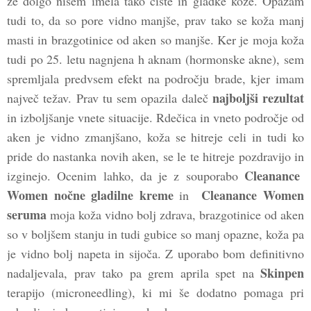
že dolgo nisem imela tako čiste in gladke kože. Opažam
tudi to, da so pore vidno manjše, prav tako se koža manj
masti in brazgotinice od aken so manjše. Ker je moja koža
tudi po 25. letu nagnjena h aknam (hormonske akne), sem
spremljala predvsem efekt na področju brade, kjer imam
najboljši rezultat
največ težav. Prav tu sem opazila daleč
in izboljšanje vnete situacije. Rdečica in vneto področje od
aken je vidno zmanjšano, koža se hitreje celi in tudi ko
pride do nastanka novih aken, se le te hitreje pozdravijo in
Cleanance
izginejo. Ocenim lahko, da je z souporabo
Women nočne gladilne kreme
Cleanance Women
in
seruma
moja koža vidno bolj zdrava, brazgotinice od aken
so v boljšem stanju in tudi gubice so manj opazne, koža pa
je vidno bolj napeta in sijoča. Z uporabo bom definitivno
Skinpen
nadaljevala, prav tako pa grem aprila spet na
terapijo (microneedling), ki mi še dodatno pomaga pri