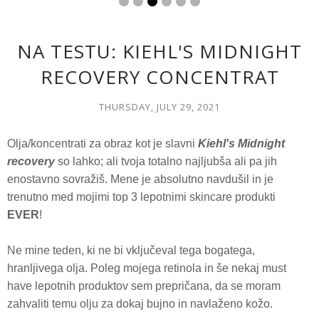
NA TESTU: KIEHL'S MIDNIGHT
RECOVERY CONCENTRAT
THURSDAY, JULY 29, 2021
Olja/koncentrati za obraz kot je slavni
Kiehl's Midnight
recovery
so lahko; ali tvoja totalno najljubša ali pa jih
enostavno sovražiš. Mene je absolutno navdušil in je
trenutno med mojimi top 3 lepotnimi skincare produkti
EVER
!
Ne mine teden, ki ne bi vključeval tega bogatega,
hranljivega olja. Poleg mojega retinola in še nekaj must
have lepotnih produktov sem prepričana, da se moram
zahvaliti temu olju za dokaj bujno in navlaženo kožo.