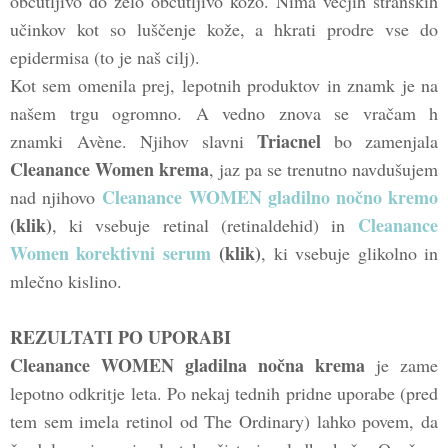
občutljivo do zelo občutljivo kožo. Nima večjih stranskih
učinkov kot so luščenje kože, a hkrati prodre vse do
epidermisa (to je naš cilj).
Kot sem omenila prej, lepotnih produktov in znamk je na
našem trgu ogromno. A vedno znova se vračam h
Triacnel
znamki Avène. Njihov slavni
bo zamenjala
Cleanance Women krema
, jaz pa se trenutno navdušujem
Cleanance WOMEN gladilno nočno kremo
nad njihovo
(klik)
Cleanance
, ki vsebuje retinal (retinaldehid) in
Women korektivni serum
(klik)
, ki vsebuje glikolno in
mlečno kislino.
REZULTATI PO UPORABI
Cleanance WOMEN gladilna nočna krema
je zame
lepotno odkritje leta. Po nekaj tednih pridne uporabe (pred
tem sem imela retinol od The Ordinary) lahko povem, da