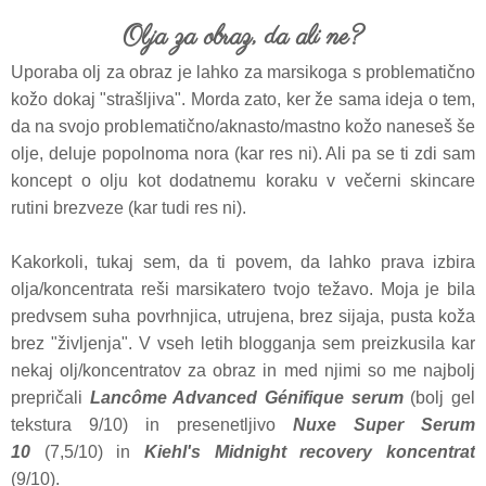
Olja za obraz, da ali ne?
Uporaba olj za obraz je lahko za marsikoga s problematično
kožo dokaj "strašljiva". Morda zato, ker že sama ideja o tem,
da na svojo problematično/aknasto/mastno kožo naneseš še
olje, deluje popolnoma nora (kar res ni). Ali pa se ti zdi sam
koncept o olju kot dodatnemu koraku v večerni skincare
rutini brezveze (kar tudi res ni).
Kakorkoli, tukaj sem, da ti povem, da lahko prava izbira
olja/koncentrata reši marsikatero tvojo težavo. Moja je bila
predvsem suha povrhnjica, utrujena, brez sijaja, pusta koža
brez "življenja". V vseh letih blogganja sem preizkusila kar
nekaj olj/koncentratov za obraz in med njimi so me najbolj
prepričali
Lancôme Advanced Génifique serum
(bolj gel
tekstura 9/10) in presenetljivo
Nuxe Super Serum
10
(7,5/10) in
Kiehl's Midnight recovery koncentrat
(9/10).