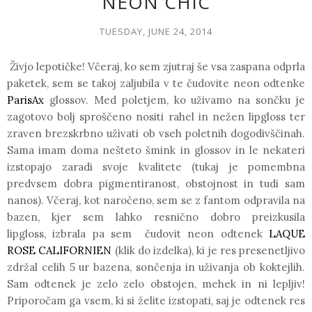
NEON CHIC
TUESDAY, JUNE 24, 2014
Živjo lepotičke! Včeraj, ko sem zjutraj še vsa zaspana odprla
paketek, sem se takoj zaljubila v te čudovite neon odtenke
ParisAx
glossov. Med poletjem, ko uživamo na sončku je
zagotovo bolj sproščeno nositi rahel in nežen lipgloss ter
zraven brezskrbno uživati ob vseh poletnih dogodivščinah.
Sama imam doma nešteto šmink in glossov in le nekateri
izstopajo zaradi svoje kvalitete (tukaj je pomembna
predvsem dobra pigmentiranost, obstojnost in tudi sam
nanos). Včeraj, kot naročeno, sem se z fantom odpravila na
bazen, kjer sem lahko resnično dobro preizkusila
lipgloss, izbrala pa sem čudovit neon odtenek
LAQUE
ROSE CALIFORNIEN
(klik do izdelka), ki je res presenetljivo
zdržal celih 5 ur bazena, sončenja in uživanja ob koktejlih.
Sam odtenek je zelo zelo obstojen, mehek in ni lepljiv!
Priporočam ga vsem, ki si želite izstopati, saj je odtenek res