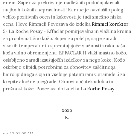
enem. Super za prekrivanje nadležnih podočnjakov ali
majhnih kožnih nepravilnosti! Kar me je navdušilo poleg
veliko pozitivnih ocen in kakovosti je tudi smešno nizka
cena. I love Rimmel! Povezava do izdelka
Rimmel korektor
5-
La Roche Posay
- Effaclar pomirjevalna in vlažilna krema
za problematično kožo. Super za poletje, saj je zaradi
visokih temperatur in spreminjajoče vlažnosti zraka naša
koža vidno obremenjena. EFFACLAR H vlaži mastno kožo,
oslabljeno zaradi izsušujočih izdelkov za nego kože. Kožo
oskrbuje z lipidi, potrebnimi za obnovitev zaščitnega
hidrolipidnega sloja in vsebuje patentirani Ceramide 5 za
krepitev kožne pregrade. Obnovi občutek udobja in
prožnost kože. Povezava do izdelka
La Roche Posay
xoxo
K.
ob
12:01:00 AM