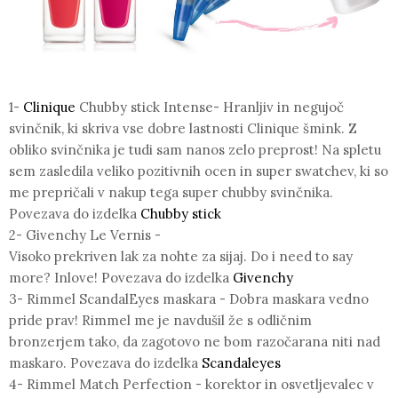
1-
Clinique
Chubby stick Intense- Hranljiv in negujoč
svinčnik, ki skriva vse dobre lastnosti Clinique šmink. Z
obliko svinčnika je tudi sam nanos zelo preprost! Na spletu
sem zasledila veliko pozitivnih ocen in super swatchev, ki so
me prepričali v nakup tega super chubby svinčnika.
Povezava do izdelka
Chubby stick
2-
Givenchy
Le Vernis -
Visoko prekriven lak za nohte za sijaj. Do i need to say
more? Inlove! Povezava do izdelka
Givenchy
3-
Rimmel
ScandalEyes maskara - Dobra maskara vedno
pride prav! Rimmel me je navdušil že s odličnim
bronzerjem tako, da zagotovo ne bom razočarana niti nad
maskaro. Povezava do izdelka
Scandaleyes
4-
Rimmel
Match Perfection - korektor in osvetljevalec v