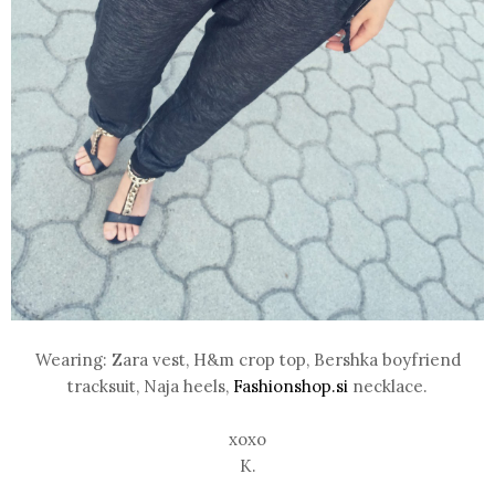
Wearing: Zara vest, H&m crop top, Bershka boyfriend
tr
acksuit, Naja heels,
Fashionshop.si
necklace.
xoxo
K.