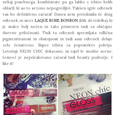
nekaj posebnega, kombinirate pa ga lahko z izbiro belih
oblačil, ki so to sezono nepogrešljivi. Takšen igriv odtenek
vas bo definitivno začaral! Danes sem preizkusila še drug
odtenek, in sicer
LAQUE ROSE BONBON
(klik do izdelka), ki
je malce bolj nežen in tako primeren tudi za običajne
dnevne priložnosti. Tudi ta odtenek spremljata odlična
pigmentiranost in obstojnost in tudi sam odtenek deluje
zelo ženstveno. Super izbira za popestritev poletja.
Letošnji
NEON CHIC
dokazano, ni zajel le modne scene,
temveč je nepričakovano začaral tudi beauty področje. I
like it!