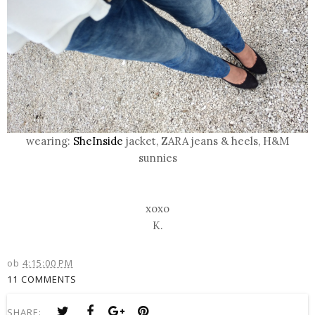
wearing:
SheInside
jacket, ZARA jeans & heels, H&M
sunnies
xoxo
K.
ob
4:15:00 PM
11 COMMENTS
SHARE: