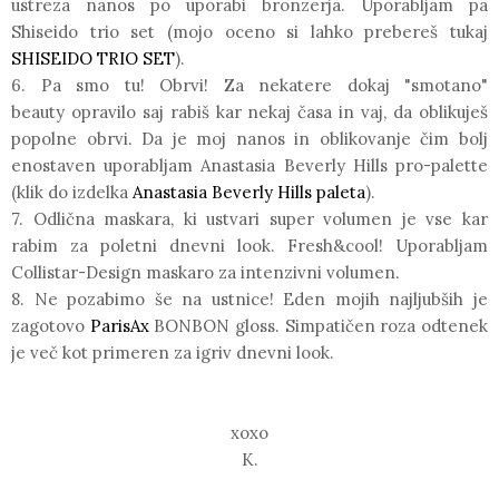
ustreza nanos po uporabi bronzerja. Uporabljam pa
Shiseido
trio set (mojo oceno si lahko prebereš tukaj
SHISEIDO TRIO SET
).
6. Pa smo tu! Obrvi! Za nekatere dokaj "smotano"
beauty opravilo saj rabiš kar nekaj časa in vaj, da oblikuješ
popolne obrvi. Da je moj nanos in oblikovanje čim bolj
enostaven uporabljam
Anastasia Beverly Hills pro-palette
(
klik do izdelka
Anastasia Beverly Hills paleta
).
7. Odlična maskara, ki ustvari super volumen je vse kar
rabim za poletni dnevni look. Fresh&cool! Uporabljam
Collistar-Design
maskaro za intenzivni volumen.
8. Ne pozabimo še na
ustnice
! Eden mojih najljubših je
zagotovo
ParisAx
BONBON gloss. Simpatičen roza odtenek
je več kot primeren za igriv dnevni look.
xoxo
K
.