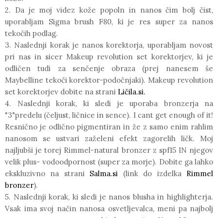
2. Da je moj videz kože
popoln
in
nanos
čim bolj čist,
uporabljam
Sigma brush F80
, ki je res super za nanos
tekočih podlag.
3. Naslednji korak je
nanos korektorja
, uporabljam novost
pri nas in sicer
Makeup revolution
set korektorjev, ki je
odličen tudi za senčenje obraza (prej nanesem še
Maybelline tekoči korektor-podočnjaki).
Makeup revolution
set korektorjev dobite na strani
Ličila.si
.
4. Naslednji korak, ki sledi je
uporaba bronzerja
na
"3"predelu (čeljust, ličnice in sence). I cant get enough of it!
Resnično je odlično pigmentiran in že z samo enim rahlim
nanosom se ustvari zaželeni efekt zagorelih ličk. Moj
najljubši je torej
Rimmel-natural bronzer
z
spf15
IN njegov
velik plus- vodoodpornost (super za morje). Dobite ga lahko
ekskluzivno na strani
Salma.si
(link do izdelka
Rimmel
bronzer
).
5. Naslednji korak, ki sledi je nanos
blusha
in
highlighterja
.
Vsak ima svoj način nanosa osvetljevalca, meni pa najbolj