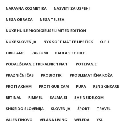
NARAVNA KOZMETIKA
NASVETI ZA USPEH!
NEGA OBRAZA
NEGA TELESA
NUXE HUILE PRODIGIEUSE LIMITED EDITION
NUXE SLOVENIJA
NYX SOFT MATTE LIPSTICK
O.P.I
ORIFLAME
PARFUMI
PAULA'S CHOICE
PODALJŠEVANJE TREPALNIC 1 NA 1!
POTEPANJE
PRAZNIČNI ČAS
PROBIOTIKI
PROBLEMATIČNA KOŽA
PROTI AKNAM
PROTI GUBICAM
PUPA
REN SKINCARE
RETINAL
RIMMEL
SALMA.SI
SHEINSIDE.COM
SHISEIDO SLOVENIJA
SLOVENIJA
ŠPORT
TRAVEL
VALENTINOVO
VELANA LIVING
WELEDA
YSL