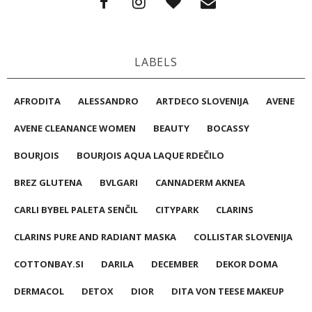
LABELS
AFRODITA
ALESSANDRO
ARTDECO SLOVENIJA
AVENE
AVENE CLEANANCE WOMEN
BEAUTY
BOCASSY
BOURJOIS
BOURJOIS AQUA LAQUE RDEČILO
BREZ GLUTENA
BVLGARI
CANNADERM AKNEA
CARLI BYBEL PALETA SENČIL
CITYPARK
CLARINS
CLARINS PURE AND RADIANT MASKA
COLLISTAR SLOVENIJA
COTTONBAY.SI
DARILA
DECEMBER
DEKOR DOMA
DERMACOL
DETOX
DIOR
DITA VON TEESE MAKEUP