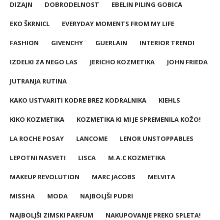
DIZAJN
DOBRODELNOST
EBELIN PILING GOBICA
EKO ŠKRNICL
EVERYDAY MOMENTS FROM MY LIFE
FASHION
GIVENCHY
GUERLAIN
INTERIOR TRENDI
IZDELKI ZA NEGO LAS
JERICHO KOZMETIKA
JOHN FRIEDA
JUTRANJA RUTINA
KAKO USTVARITI KODRE BREZ KODRALNIKA
KIEHLS
KIKO KOZMETIKA
KOZMETIKA KI MI JE SPREMENILA KOŽO!
LA ROCHE POSAY
LANCOME
LENOR UNSTOPPABLES
LEPOTNI NASVETI
LISCA
M.A.C KOZMETIKA
MAKEUP REVOLUTION
MARC JACOBS
MELVITA
MISSHA
MODA
NAJBOLJŠI PUDRI
NAJBOLJŠI ZIMSKI PARFUM
NAKUPOVANJE PREKO SPLETA!