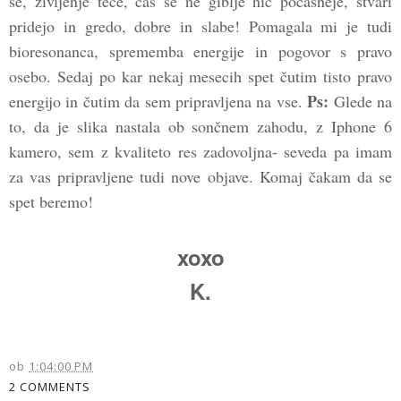
se, življenje teče, čas se ne giblje nič počasneje, stvari
pridejo in gredo, dobre in slabe! Pomagala mi je tudi
bioresonanca, sprememba energije in pogovor s pravo
osebo. Sedaj po kar nekaj mesecih spet čutim tisto pravo
Ps:
energijo in čutim da sem pripravljena na vse.
Glede na
to, da je slika nastala ob sončnem zahodu, z Iphone 6
kamero, sem z kvaliteto res zadovoljna- seveda pa imam
za vas pripravljene tudi nove objave. Komaj čakam da se
spet beremo!
xoxo
K.
ob
1:04:00 PM
2 COMMENTS