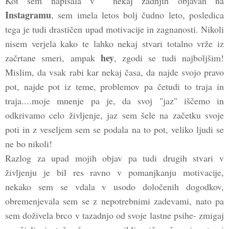
Kot sem napisala v nekaj zadnjih objavah na
Instagramu
, sem imela letos bolj čudno leto, posledica
tega je tudi drastičen upad motivacije in zagnanosti. Nikoli
nisem verjela kako te lahko nekaj stvari totalno vrže iz
hey
začrtane smeri, ampak
, zgodi se tudi najboljšim!
Mislim, da vsak rabi kar nekaj časa, da najde svojo pravo
pot, najde pot iz teme, problemov pa četudi to traja in
traja....moje mnenje pa je, da svoj "jaz" iščemo in
odkrivamo celo življenje, jaz sem šele na začetku svoje
poti in z veseljem sem se podala na to pot, veliko ljudi se
ne bo nikoli!
Razlog za upad mojih objav pa tudi drugih stvari v
življenju je bil res ravno v pomanjkanju motivacije,
nekako sem se vdala v usodo določenih dogodkov,
obremenjevala sem se z nepotrebnimi zadevami, nato pa
sem doživela brco v tazadnjo od svoje lastne psihe- zmigaj