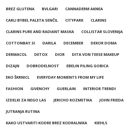
BREZ GLUTENA
BVLGARI
CANNADERM AKNEA
CARLI BYBEL PALETA SENČIL
CITYPARK
CLARINS
CLARINS PURE AND RADIANT MASKA
COLLISTAR SLOVENIJA
COTTONBAY.SI
DARILA
DECEMBER
DEKOR DOMA
DERMACOL
DETOX
DIOR
DITA VON TEESE MAKEUP
DIZAJN
DOBRODELNOST
EBELIN PILING GOBICA
EKO ŠKRNICL
EVERYDAY MOMENTS FROM MY LIFE
FASHION
GIVENCHY
GUERLAIN
INTERIOR TRENDI
IZDELKI ZA NEGO LAS
JERICHO KOZMETIKA
JOHN FRIEDA
JUTRANJA RUTINA
KAKO USTVARITI KODRE BREZ KODRALNIKA
KIEHLS