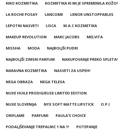
KIKO KOZMETIKA
KOZMETIKA KI MI JE SPREMENILA KOŽO!
LA ROCHE POSAY
LANCOME
LENOR UNSTOPPABLES
LEPOTNI NASVETI
LISCA
M.A.C KOZMETIKA
MAKEUP REVOLUTION
MARC JACOBS
MELVITA
MISSHA
MODA
NAJBOLJŠI PUDRI
NAJBOLJŠI ZIMSKI PARFUM
NAKUPOVANJE PREKO SPLETA!
NARAVNA KOZMETIKA
NASVETI ZA USPEH!
NEGA OBRAZA
NEGA TELESA
NUXE HUILE PRODIGIEUSE LIMITED EDITION
NUXE SLOVENIJA
NYX SOFT MATTE LIPSTICK
O.P.I
ORIFLAME
PARFUMI
PAULA'S CHOICE
PODALJŠEVANJE TREPALNIC 1 NA 1!
POTEPANJE