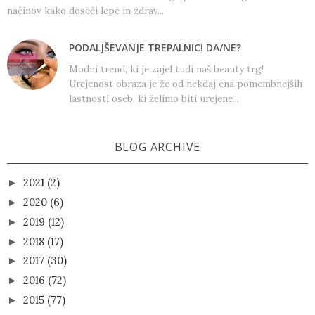
načinov kako doseči lepe in zdrav...
PODALJŠEVANJE TREPALNIC! DA/NE?
Modni trend, ki je zajel tudi naš beauty trg!
Urejenost obraza je že od nekdaj ena pomembnejših
lastnosti oseb, ki želimo biti urejene...
BLOG ARCHIVE
2021
(2)
►
2020
(6)
►
2019
(12)
►
2018
(17)
►
2017
(30)
►
2016
(72)
►
2015
(77)
►