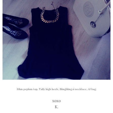
H&m peplum top, Tally high heels, Blingbling.si necklace, AJ bag.
xoxo
K.