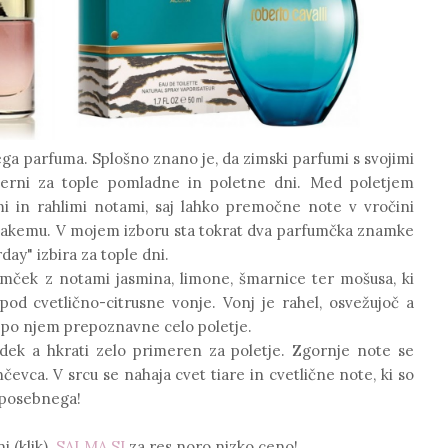
ega parfuma. Splošno znano je, da zimski parfumi s svojimi
merni za tople pomladne in poletne dni. Med poletjem
i in rahlimi notami, saj lahko premočne note v vročini
 vsakemu. V mojem izboru sta tokrat dva parfumčka znamke
rday" izbira za tople dni.
umček z notami jasmina, limone, šmarnice ter mošusa, ki
d cvetlično-citrusne vonje. Vonj je rahel, osvežujoč a
e po njem prepoznavne celo poletje.
adek a hkrati zelo primeren za poletje. Zgornje note se
čevca. V srcu se nahaja cvet tiare in cvetlične note, ki so
 posebnega!
i (klik)
SALMA.SI
za res noro nizko ceno!