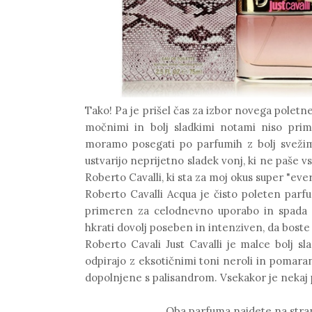
Tako! Pa je prišel čas za izbor novega poletn
močnimi in bolj sladkimi notami niso pri
moramo posegati po parfumih z bolj svežim
ustvarijo neprijetno sladek vonj, ki ne paše
Roberto Cavalli
, ki sta za moj okus super "eve
Roberto Cavalli Acqua
je čisto poleten parf
primeren za celodnevno uporabo in spada po
hkrati dovolj poseben in intenziven, da bost
Roberto Cavali Just Cavalli
je malce bolj sl
odpirajo z eksotičnimi toni neroli in pomaran
dopolnjene s palisandrom. Vsekakor je nekaj
Oba parfuma najdete na stran