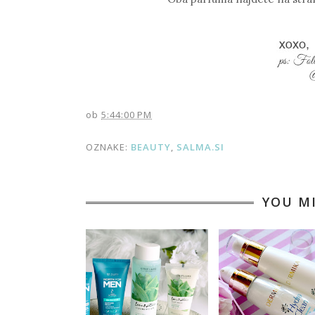
ob
5:44:00 PM
OZNAKE:
BEAUTY
,
SALMA.SI
YOU M