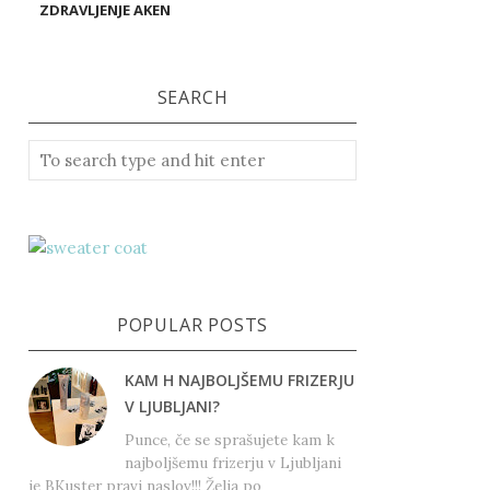
ZDRAVLJENJE AKEN
SEARCH
POPULAR POSTS
KAM H NAJBOLJŠEMU FRIZERJU
V LJUBLJANI?
Punce, če se sprašujete kam k
najboljšemu frizerju v Ljubljani
je BKuster pravi naslov!!! Želja po