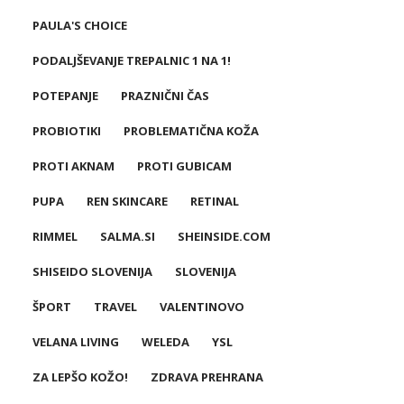
PAULA'S CHOICE
PODALJŠEVANJE TREPALNIC 1 NA 1!
POTEPANJE
PRAZNIČNI ČAS
PROBIOTIKI
PROBLEMATIČNA KOŽA
PROTI AKNAM
PROTI GUBICAM
PUPA
REN SKINCARE
RETINAL
RIMMEL
SALMA.SI
SHEINSIDE.COM
SHISEIDO SLOVENIJA
SLOVENIJA
ŠPORT
TRAVEL
VALENTINOVO
VELANA LIVING
WELEDA
YSL
ZA LEPŠO KOŽO!
ZDRAVA PREHRANA