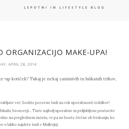
LEPOTNI IN LIFESTYLE BLOG
ŠO ORGANIZACIJO MAKE-UPA!
Y, APRIL 28, 2014
e-up
kotiček? Tukaj je nekaj zanimivih in luškanih trikov,
orabljate več, bodite pozorne tudi na rok uporabnosti izdelkov!
lushi, bronzerji... Tiste najbolj uporabne in priljubljene postavite
vedno na preglednem mestu, ve pa ne boste živčne ob brskanju, ko
-e lahko najdete tudi v Mullerju).