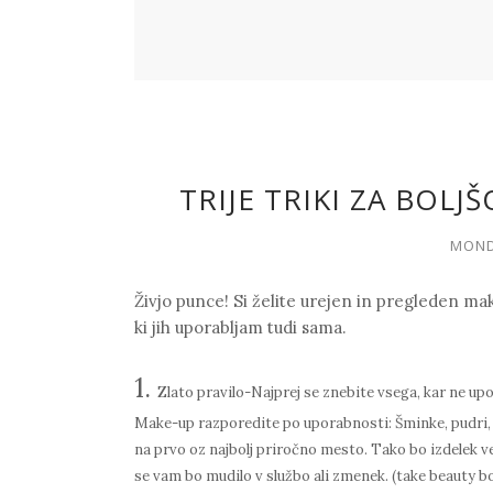
TRIJE TRIKI ZA BOLJ
MONDA
Živjo punce! Si želite urejen in pregleden
mak
ki jih uporabljam tudi sama.
1.
Zlato pravilo-
Najprej se znebite vsega, kar ne up
Make-up
razporedite
po uporabnosti: Šminke, pudri, b
na prvo oz najbolj priročno mesto. Tako bo izdelek 
se vam bo mudilo v službo ali zmenek. (take beauty box