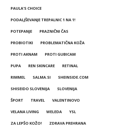
PAULA'S CHOICE
PODALJŠEVANJE TREPALNIC 1 NA 1!
POTEPANJE
PRAZNIČNI ČAS
PROBIOTIKI
PROBLEMATIČNA KOŽA
PROTI AKNAM
PROTI GUBICAM
PUPA
REN SKINCARE
RETINAL
RIMMEL
SALMA.SI
SHEINSIDE.COM
SHISEIDO SLOVENIJA
SLOVENIJA
ŠPORT
TRAVEL
VALENTINOVO
VELANA LIVING
WELEDA
YSL
ZA LEPŠO KOŽO!
ZDRAVA PREHRANA