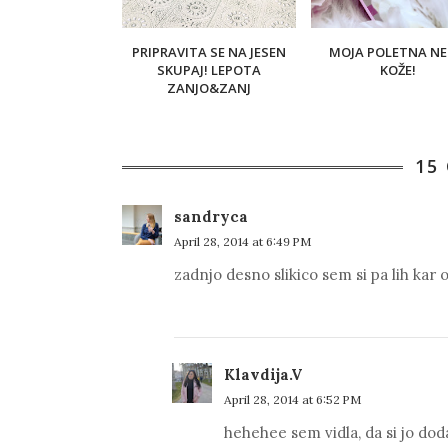
PRIPRAVITA SE NA JESEN
MOJA POLETNA N
SKUPAJ! LEPOTA
KOŽE!
ZANJO&ZANJ
15
sandryca
April 28, 2014 at 6:49 PM
zadnjo desno slikico sem si pa lih kar
Klavdija.V
April 28, 2014 at 6:52 PM
hehehee sem vidla, da si jo doda