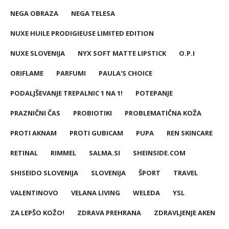
NEGA OBRAZA
NEGA TELESA
NUXE HUILE PRODIGIEUSE LIMITED EDITION
NUXE SLOVENIJA
NYX SOFT MATTE LIPSTICK
O.P.I
ORIFLAME
PARFUMI
PAULA'S CHOICE
PODALJŠEVANJE TREPALNIC 1 NA 1!
POTEPANJE
PRAZNIČNI ČAS
PROBIOTIKI
PROBLEMATIČNA KOŽA
PROTI AKNAM
PROTI GUBICAM
PUPA
REN SKINCARE
RETINAL
RIMMEL
SALMA.SI
SHEINSIDE.COM
SHISEIDO SLOVENIJA
SLOVENIJA
ŠPORT
TRAVEL
VALENTINOVO
VELANA LIVING
WELEDA
YSL
ZA LEPŠO KOŽO!
ZDRAVA PREHRANA
ZDRAVLJENJE AKEN