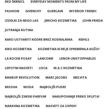
EKO ŠKRNICL
EVERYDAY MOMENTS FROM MY LIFE
FASHION
GIVENCHY
GUERLAIN
INTERIOR TRENDI
IZDELKI ZA NEGO LAS
JERICHO KOZMETIKA
JOHN FRIEDA
JUTRANJA RUTINA
KAKO USTVARITI KODRE BREZ KODRALNIKA
KIEHLS
KIKO KOZMETIKA
KOZMETIKA KI MI JE SPREMENILA KOŽO!
LA ROCHE POSAY
LANCOME
LENOR UNSTOPPABLES
LEPOTNI NASVETI
LISCA
M.A.C KOZMETIKA
MAKEUP REVOLUTION
MARC JACOBS
MELVITA
MISSHA
MODA
NAJBOLJŠI PUDRI
NAJBOLJŠI ZIMSKI PARFUM
NAKUPOVANJE PREKO SPLETA!
NARAVNA KOZMETIKA
NASVETI ZA USPEH!