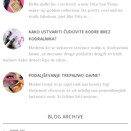
Hello dolls! So, i recieved a new Dita Von Teese
make-up golden collection. Its pretty cool and its
really fabulous, just like Dita is. ...
KAKO USTVARITI ČUDOVITE KODRE BREZ
KODRALNIKA?
Medtem ko se nekatere srečnice rodijo s kodrastimi
lasmi , se moramo druge poslužiti drugih izvirnih
načinov kako doseči lepe in zdrav...
PODALJŠEVANJE TREPALNIC! DA/NE?
Modni trend, ki je zajel tudi naš beauty trg!
Urejenost obraza je že od nekdaj ena pomembnejših
lastnosti oseb, ki želimo biti urejene...
BLOG ARCHIVE