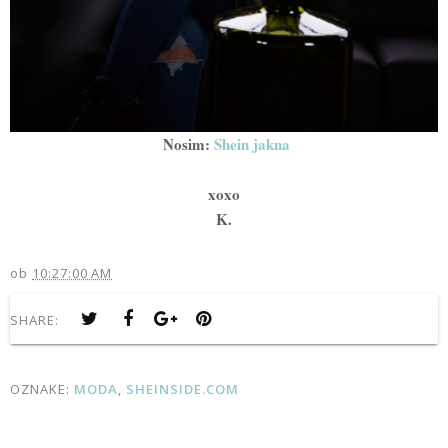
Nosim:
Shein jakna
xoxo
K.
ob
10:27:00 AM
SHARE:
OZNAKE:
MODA
,
SHEINSIDE.COM