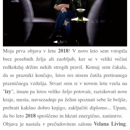
2018
Moja prva objava v letu
! V novo leto sem vstopila
brez posebnih želja ali zaobljub, ker se v veliki večini
redkokdaj držim nekih strogih pravil. Komaj sem čakala,
da se prazniki končajo, letos res nisem čutila pretiranega
prazničnega vzdušja. Stvari sem si v novem letu vzela na
izy
"
", imam pa letos veliko željo potovati, raziskovati nove
kraje, mesta, navsezadnje pa želim spoznati sebe še boljše,
prebrati kakšno dobro knjigo, zaključiti diplomo... Upam,
2018
da bo leto
sproščeno in hkrati energično, zanimivo.
Velana Living
Objava je nastala v prečudovitem salonu
.