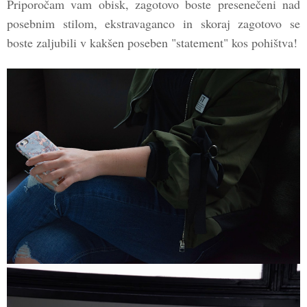
Priporočam vam obisk, zagotovo boste presenečeni nad
posebnim stilom, ekstravaganco in skoraj zagotovo se
boste zaljubili v kakšen poseben "statement" kos pohištva!