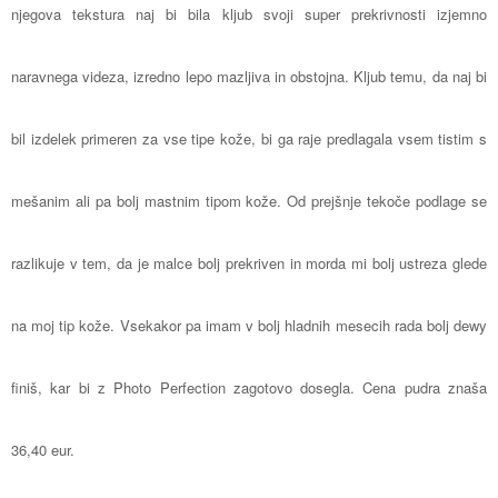
njegova tekstura naj bi bila kljub svoji super prekrivnosti izjemno
naravnega videza, izredno lepo mazljiva in obstojna. Kljub temu, da naj bi
bil izdelek primeren za vse tipe kože, bi ga raje predlagala vsem tistim s
mešanim ali pa bolj mastnim tipom kože. Od prejšnje tekoče podlage se
razlikuje v tem, da je malce bolj prekriven in morda mi bolj ustreza glede
na moj tip kože. Vsekakor pa imam v bolj hladnih mesecih rada bolj dewy
finiš, kar bi z Photo Perfection zagotovo dosegla. Cena pudra znaša
36,40 eur
.