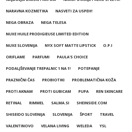
NARAVNA KOZMETIKA
NASVETI ZA USPEH!
NEGA OBRAZA
NEGA TELESA
NUXE HUILE PRODIGIEUSE LIMITED EDITION
NUXE SLOVENIJA
NYX SOFT MATTE LIPSTICK
O.P.I
ORIFLAME
PARFUMI
PAULA'S CHOICE
PODALJŠEVANJE TREPALNIC 1 NA 1!
POTEPANJE
PRAZNIČNI ČAS
PROBIOTIKI
PROBLEMATIČNA KOŽA
PROTI AKNAM
PROTI GUBICAM
PUPA
REN SKINCARE
RETINAL
RIMMEL
SALMA.SI
SHEINSIDE.COM
SHISEIDO SLOVENIJA
SLOVENIJA
ŠPORT
TRAVEL
VALENTINOVO
VELANA LIVING
WELEDA
YSL