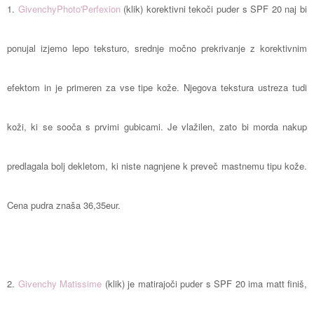
1.
GivenchyPhoto'Perfexion
(klik)
korektivni tekoči puder s
SPF 20
naj bi
ponujal izjemo lepo teksturo, srednje močno prekrivanje z korektivnim
efektom in je primeren za vse tipe kože. Njegova tekstura ustreza tudi
koži, ki se sooča s prvimi gubicami. Je vlažilen, zato bi morda nakup
predlagala bolj dekletom, ki niste nagnjene k preveč mastnemu tipu kože.
Cena pudra znaša
36,35eur.
2.
Givenchy Matissime
(klik)
je matirajoči puder s
SPF 20
ima matt finiš,