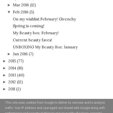
Mar 2016
(12)
►
Feb 2016
(5)
▼
On my wishlist:February! Givenchy
Spring is coming!
My Beauty box: February!
Current beauty faves!
UNBOXING My Beauty Box: January
Jan 2016
(7)
►
2015
(77)
►
2014
(81)
►
2013
(40)
►
2012
(12)
►
2011
(2)
►
This site uses cookies from Google to deliver its services and to analyze
traffic. Your IP address and user-agent are shared with Google along with