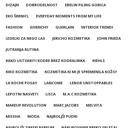
DIZAJN
DOBRODELNOST
EBELIN PILING GOBICA
EKO ŠKRNICL
EVERYDAY MOMENTS FROM MY LIFE
FASHION
GIVENCHY
GUERLAIN
INTERIOR TRENDI
IZDELKI ZA NEGO LAS
JERICHO KOZMETIKA
JOHN FRIEDA
JUTRANJA RUTINA
KAKO USTVARITI KODRE BREZ KODRALNIKA
KIEHLS
KIKO KOZMETIKA
KOZMETIKA KI MI JE SPREMENILA KOŽO!
LA ROCHE POSAY
LANCOME
LENOR UNSTOPPABLES
LEPOTNI NASVETI
LISCA
M.A.C KOZMETIKA
MAKEUP REVOLUTION
MARC JACOBS
MELVITA
MISSHA
MODA
NAJBOLJŠI PUDRI
NAJBOLJŠI ZIMSKI PARFUM
NAKUPOVANJE PREKO SPLETA!