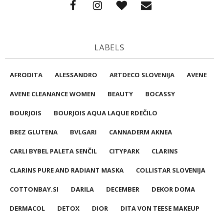
LABELS
AFRODITA
ALESSANDRO
ARTDECO SLOVENIJA
AVENE
AVENE CLEANANCE WOMEN
BEAUTY
BOCASSY
BOURJOIS
BOURJOIS AQUA LAQUE RDEČILO
BREZ GLUTENA
BVLGARI
CANNADERM AKNEA
CARLI BYBEL PALETA SENČIL
CITYPARK
CLARINS
CLARINS PURE AND RADIANT MASKA
COLLISTAR SLOVENIJA
COTTONBAY.SI
DARILA
DECEMBER
DEKOR DOMA
DERMACOL
DETOX
DIOR
DITA VON TEESE MAKEUP