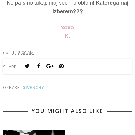
No pa smo tukaj, moj večni problem!
Katerega naj
izberem???
xoxo
K.
ob
11:18:00 AM
SHARE:
OZNAKE:
GIVENCHY
YOU MIGHT ALSO LIKE