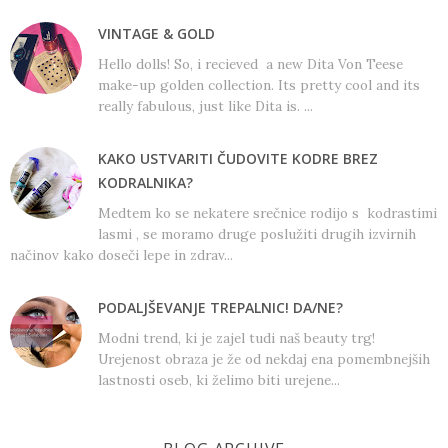
VINTAGE & GOLD
Hello dolls! So, i recieved a new Dita Von Teese
make-up golden collection. Its pretty cool and its
really fabulous, just like Dita is. ...
KAKO USTVARITI ČUDOVITE KODRE BREZ
KODRALNIKA?
Medtem ko se nekatere srečnice rodijo s kodrastimi
lasmi , se moramo druge poslužiti drugih izvirnih
načinov kako doseči lepe in zdrav...
PODALJŠEVANJE TREPALNIC! DA/NE?
Modni trend, ki je zajel tudi naš beauty trg!
Urejenost obraza je že od nekdaj ena pomembnejših
lastnosti oseb, ki želimo biti urejene...