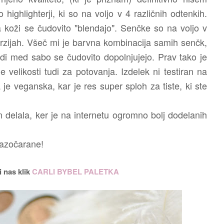
highlighterji, ki so na voljo v 4 različnih odtenkih.
a koži se čudovito "blendajo". Senčke so na voljo v
rzijah. Všeč mi je barvna kombinacija samih senčk,
tudi med sabo se čudovito dopolnjujejo. Prav tako je
e velikosti tudi za potovanja. Izdelek ni testiran na
 je veganska, kar je res super sploh za tiste, ki ste
delala, ker je na internetu ogromno bolj dodelanih
razočarane!
i nas klik
CARLI BYBEL PALETKA