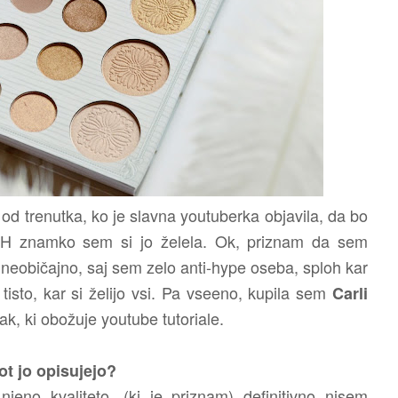
od trenutka, ko je slavna youtuberka objavila, da bo
 BH znamko sem si jo želela. Ok, priznam da sem
 neobičajno, saj sem zelo anti-hype oseba, sploh kar
isto, kar si želijo vsi. Pa vseeno, kupila sem
Carli
sak, ki obožuje youtube tutoriale.
ot jo opisujejo?
no kvaliteto, (ki je priznam) definitivno nisem