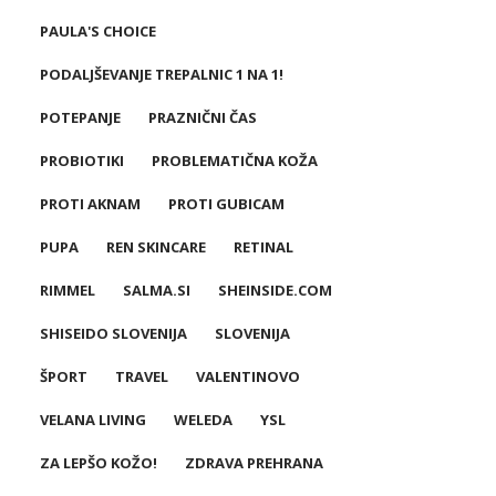
PAULA'S CHOICE
PODALJŠEVANJE TREPALNIC 1 NA 1!
POTEPANJE
PRAZNIČNI ČAS
PROBIOTIKI
PROBLEMATIČNA KOŽA
PROTI AKNAM
PROTI GUBICAM
PUPA
REN SKINCARE
RETINAL
RIMMEL
SALMA.SI
SHEINSIDE.COM
SHISEIDO SLOVENIJA
SLOVENIJA
ŠPORT
TRAVEL
VALENTINOVO
VELANA LIVING
WELEDA
YSL
ZA LEPŠO KOŽO!
ZDRAVA PREHRANA