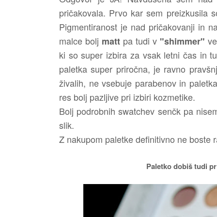
pričakovala.
Prvo kar sem preizkusila so 
Pigmentiranost je nad pričakovanji in n
malce bolj
pa tudi v
ve
matt
"shimmer"
ki so super izbira za vsak letni čas in 
paletka super priročna, je ravno pravšnj
živalih, ne vsebuje parabenov in paletka
res bolj pazljive pri izbiri kozmetike.
Bolj podrobnih swatchev senčk pa nisem 
slik.
Z nakupom paletke definitivno ne boste 
Paletko dobiš tudi pr