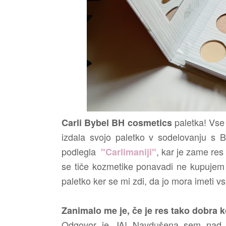
paletka! Vse 
Carli Bybel
BH cosmetics
izdala svojo paletko v sodelovanju s
podlegla
, kar je zame res
"Carlimaniji"
se tiče kozmetike ponavadi ne kupujem t
paletko ker se mi zdi, da jo mora imeti v
Zanimalo me je, če je res tako dobra k
Odgovor je JA! Navdušena sem nad nje