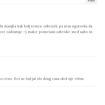
Reply
rda manjka kak bolj temen odtenek, pa sem ugotovila da
super zadostuje =) malce pomešam odtenke med sabo in
 ceno. Ker se tud jst zlo doug casa okol nje vrtim