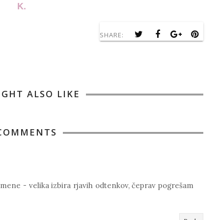
K.
SHARE:
IGHT ALSO LIKE
 COMMENTS
a mene - velika izbira rjavih odtenkov, čeprav pogrešam