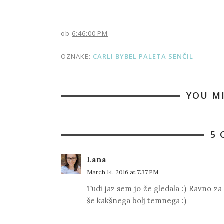
ob
6:46:00 PM
OZNAKE:
CARLI BYBEL PALETA SENČIL
YOU M
5
Lana
March 14, 2016 at 7:37 PM
Tudi jaz sem jo že gledala :) Ravno z
še kakšnega bolj temnega :)