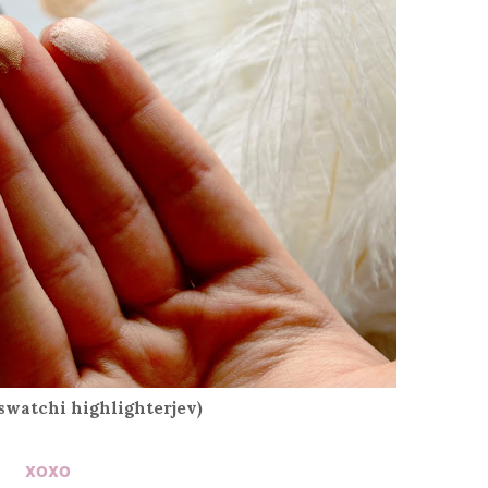
 swatchi highlighterjev)
xoxo