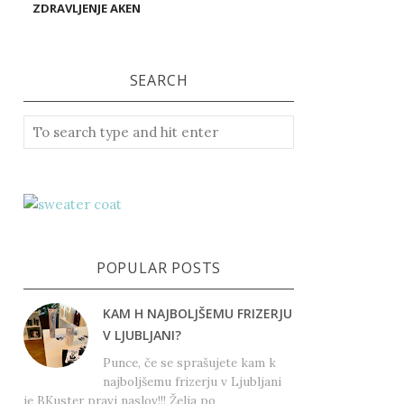
ZDRAVLJENJE AKEN
SEARCH
POPULAR POSTS
KAM H NAJBOLJŠEMU FRIZERJU
V LJUBLJANI?
Punce, če se sprašujete kam k
najboljšemu frizerju v Ljubljani
je BKuster pravi naslov!!! Želja po